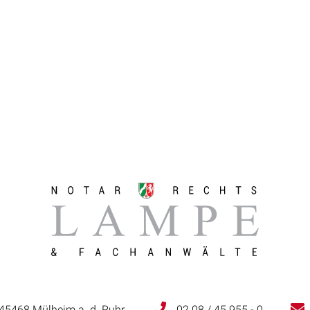
 45468 Mülheim a. d. Ruhr
02 08 / 45 955 - 0