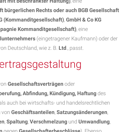
ft mit beschränkter Haftung)
, eine
ft bürgerlichen Rechts oder auch BGB Gesellschaft
G (Kommanditgesellschaft)
,
GmbH & Co KG
mpagnie Kommanditgesellschaft)
, eine
elunternehmers
(eingetragener Kaufmann) oder der
on Deutschland, wie z. B.
Ltd
., passt.
ertragsgestaltung
 von
Gesellschaftsverträgen
oder
berufung, Abfindung, Kündigung, Haftung
des
 als auch bei wirtschafts- und handelsrechtlichen
g
von
Geschäftsanteilen
,
Satzungsänderungen
,
en
,
Spaltung
,
Verschmelzung
und
Umwandlung
,
n
gegen
Gesellschafterbeschlüsse
). Ebenso