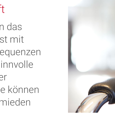
ft
in das
st mit
sequenzen
innvolle
er
ge können
rmieden