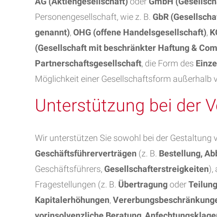
AG (Aktiengesellschaft)
oder
GmbH (Gesellscha
Personengesellschaft, wie z. B.
GbR (Gesellscha
genannt)
,
OHG (offene Handelsgesellschaft)
,
K
(Gesellschaft mit beschränkter Haftung & Co
Partnerschaftsgesellschaft
, die Form des
Einz
Möglichkeit einer Gesellschaftsform außerhalb v
Unterstützung bei der V
Wir unterstützen Sie sowohl bei der Gestaltung
Geschäftsführerverträgen
(z. B.
Bestellung, Ab
Geschäftsführers,
Gesellschafterstreigkeiten
),
Fragestellungen (z. B.
Übertragung
oder
Teilun
Kapitalerhöhungen
,
Vererbungsbeschränkung
vorinsolvenzliche Beratung
,
Anfechtungsklage