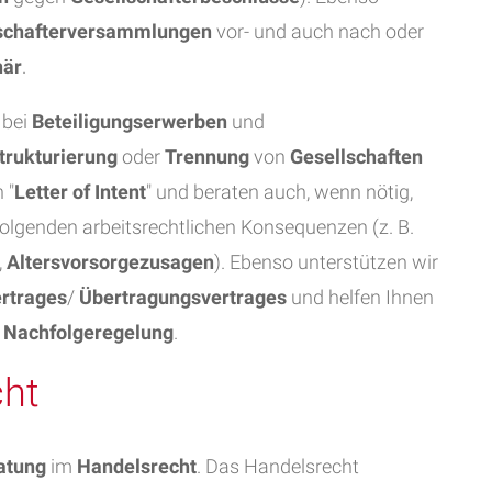
schafterversammlungen
vor- und auch nach oder
när
.
 bei
Beteiligungserwerben
und
rukturierung
oder
Trennung
von
Gesellschaften
 "
Letter of Intent
" und beraten auch, wenn nötig,
folgenden arbeitsrechtlichen Konsequenzen (z. B.
,
Altersvorsorgezusagen
). Ebenso unterstützen wir
rtrages
/
Übertragungsvertrages
und helfen Ihnen
e
Nachfolgeregelung
.
cht
atung
im
Handelsrecht
. Das Handelsrecht