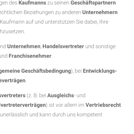
ngen des
Kaufmanns
zu seinen
Geschäftspartnern
rechtlichen Beziehungen zu anderen
Unternehmern
.
s Kaufmann auf und unterstützen Sie dabei, Ihre
chzusetzen.
end
Unternehmen
,
Handelsvertreter
und sonstige
und
Franchisenehmer
.
lgemeine Geschäftsbedingung
), bei
Entwicklungs-
everträgen
.
vertreters
(z. B. bei
Ausgleichs
- und
vertreterverträgen
) ist vor allem im
Vertriebsrecht
unerlässlich und kann durch uns kompetent