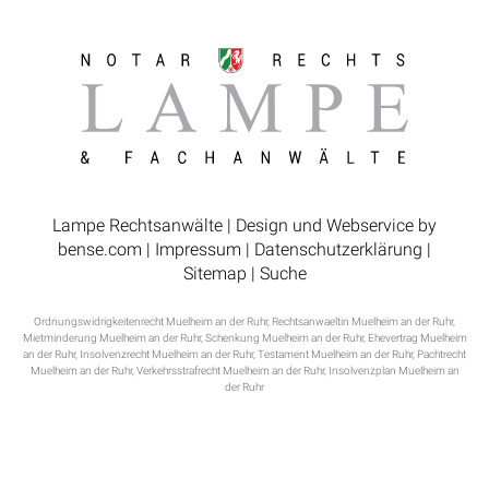
Lampe Rechtsanwälte | Design und Webservice by
bense.com
|
Impressum
|
Datenschutzerklärung
|
Sitemap
|
Suche
Ordnungswidrigkeitenrecht Muelheim an der Ruhr
,
Rechtsanwaeltin Muelheim an der Ruhr
,
Mietminderung Muelheim an der Ruhr
,
Schenkung Muelheim an der Ruhr
,
Ehevertrag Muelheim
an der Ruhr
,
Insolvenzrecht Muelheim an der Ruhr
,
Testament Muelheim an der Ruhr
,
Pachtrecht
Muelheim an der Ruhr
,
Verkehrsstrafrecht Muelheim an der Ruhr
,
Insolvenzplan Muelheim an
der Ruhr