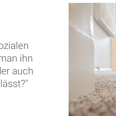
ozialen
 man ihn
er auch
lässt?"