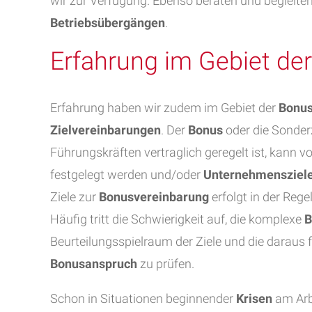
wir zur Verfügung. Ebenso beraten und begleiten
Betriebsübergängen
.
Erfahrung im Gebiet de
Erfahrung haben wir zudem im Gebiet der
Bonus
Zielvereinbarungen
. Der
Bonus
oder die Sonderz
Führungskräften vertraglich geregelt ist, kann v
festgelegt werden und/oder
Unternehmensziel
Ziele zur
Bonusvereinbarung
erfolgt in der Reg
Häufig tritt die Schwierigkeit auf, die komplexe
B
Beurteilungsspielraum der Ziele und die daraus
Bonusanspruch
zu prüfen.
Schon in Situationen beginnender
Krisen
am Arb